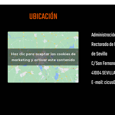
UBICACIÓN
Administració
Rectorado de 
de Sevilla
Haz clic para aceptar las cookies de
marketing y activar este contenido
C/San Fernan
41004 SEVILL
E-mail: cicu