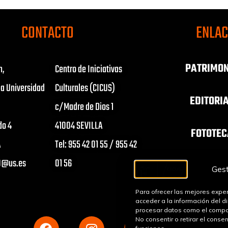
CONTACTO
ENLA
PATRIMON
n,
Centro de Iniciativas
la Universidad
Culturales (CICUS)
EDITORI
c/Madre de Dios 1
do 4
41004 SEVILLA
FOTOTEC
A
Tel: 955 42 01 55 / 955 42
s0@us.es
01 56
ORQUESTA S
Gest
CONJUNT
Para ofrecer las mejores exper
acceder a la información del d
procesar datos como el comport
No consentir o retirar el conse