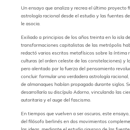
Un ensayo que analiza y recrea el último proyecto f
astrología racional desde el estudio y las fuentes d
le asocia.
Exiliado a principios de los años treinta en la isla 
transformaciones capitalistas de las metrópolis h
redactó varios escritos metafísicos sobre la íntima 
culturas (el orden celeste de las constelaciones) y
pero alentado por la fuerza del pensamiento revol
concluir: formular una verdadera astrología racional,
de almanaques habían propagado durante siglos. Se
desarrollaría su discípulo Adorno, vinculando las ci
autoritaria y el auge del fascismo.
En tiempos que vuelven a ser oscuros, este ensayo,
del filósofo berlinés en dos movimientos complemen
las ideas, mediante el estudio riguroso de las fuente