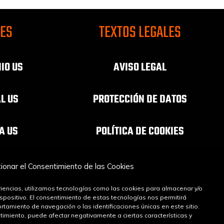
CES
TEXTOS LEGALES
IO US
AVISO LEGAL
AL US
PROTECCIÓN DE DATOS
A US
POLÍTICA DE COOKIES
INFÓNCA
ionar el Consentimiento de las Cookies
A OSC
iencias, utilizamos tecnologías como las cookies para almacenar y/o
ispositivo. El consentimiento de estas tecnologías nos permitirá
amiento de navegación o las identificaciones únicas en este sitio.
ntimiento, puede afectar negativamente a ciertas características y