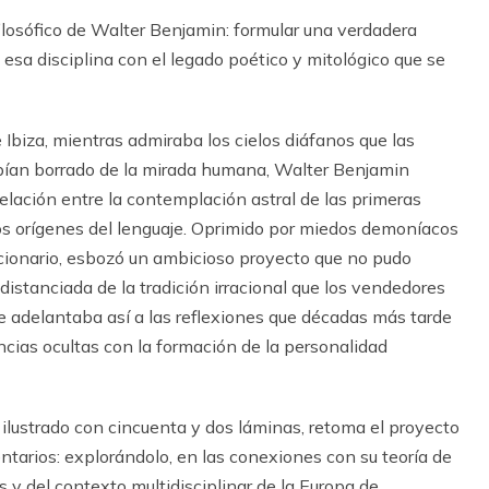
ilosófico de Walter Benjamin: formular una verdadera
e esa disciplina con el legado poético y mitológico que se
de Ibiza, mientras admiraba los cielos diáfanos que las
abían borrado de la mirada humana, Walter Benjamin
relación entre la contemplación astral de las primeras
 los orígenes del lenguaje. Oprimido por miedos demoníacos
ucionario, esbozó un ambicioso proyecto que no pudo
 distanciada de la tradición irracional que los vendedores
 adelantaba así a las reflexiones que décadas más tarde
encias ocultas con la formación de la personalidad
 ilustrado con cincuenta y dos láminas, retoma el proyecto
tarios: explorándolo, en las conexiones con su teoría de
s y del contexto multidisciplinar de la Europa de