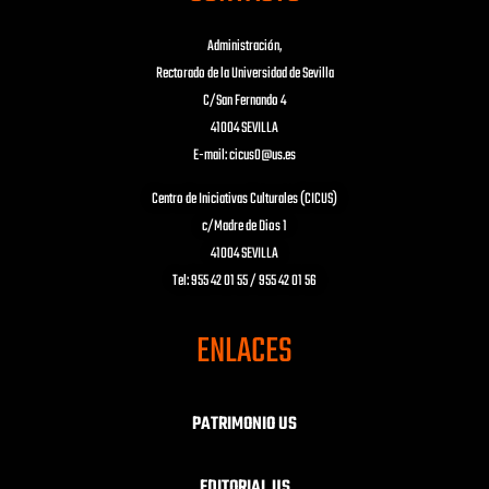
Administración,
Rectorado de la Universidad de Sevilla
C/San Fernando 4
41004 SEVILLA
E-mail: cicus0@us.es
Centro de Iniciativas Culturales (CICUS)
c/Madre de Dios 1
41004 SEVILLA
Tel: 955 42 01 55 / 955 42 01 56
ENLACES
PATRIMONIO US
EDITORIAL US