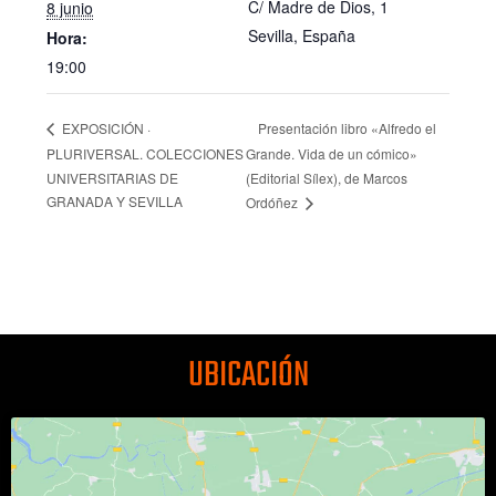
C/ Madre de Dios, 1
8 junio
Sevilla
,
España
Hora:
19:00
Presentación libro «Alfredo el
EXPOSICIÓN ·
PLURIVERSAL. COLECCIONES
Grande. Vida de un cómico»
UNIVERSITARIAS DE
(Editorial Sílex), de Marcos
GRANADA Y SEVILLA
Ordóñez
UBICACIÓN