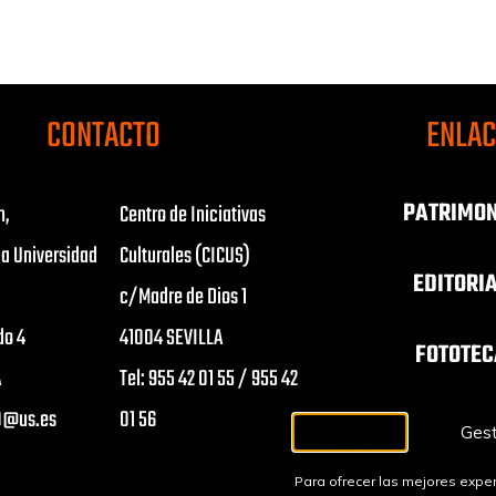
CONTACTO
ENLA
PATRIMON
n,
Centro de Iniciativas
la Universidad
Culturales (CICUS)
EDITORI
c/Madre de Dios 1
do 4
41004 SEVILLA
FOTOTEC
A
Tel: 955 42 01 55 / 955 42
s0@us.es
01 56
ORQUESTA S
Gest
CONJUNT
Para ofrecer las mejores exper