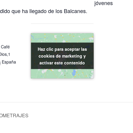
jóvenes
dido que ha llegado de los Balcanes.
 Café
Haz clic para aceptar las
Haz clic para aceptar las
Dios,1
cookies de marketing y
cookies de marketing y
a
España
activar este contenido
activar este contenido
TOMETRAJES