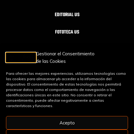
EDITORIAL US
FOTOTECA US
ORQUESTA SINFÓNCA CONJUNTA OSC
Gestionar el Consentimiento
de las Cookies
TEXTOS LEGALES
Para ofrecer las mejores experiencias, utilizamos tecnologías como
las cookies para almacenar y/o acceder a la información del
dispositivo. El consentimiento de estas tecnologías nos permitirá
AVISO LEGAL
procesar datos como el comportamiento de navegación o las
identificaciones únicas en este sitio. No consentir o retirar el
consentimiento, puede afectar negativamente a ciertas
PROTECCIÓN DE DATOS
características y funciones.
Acepto
POLÍTICA DE COOKIES