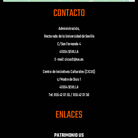
CONTACTO
Administración,
Rectorado de la Universidad de Sevilla
C/San Fernando 4
41004 SEVILLA
E-mail: cicus0@us.es
Centro de Iniciativas Culturales (CICUS)
c/Madre de Dios 1
41004 SEVILLA
Tel: 955 42 01 55 / 955 42 01 56
ENLACES
PATRIMONIO US