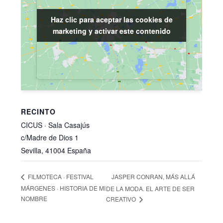
Haz clic para aceptar las cookies de
Haz clic para aceptar las cookies de
marketing y activar este contenido
marketing y activar este contenido
RECINTO
CICUS · Sala Casajús
c/Madre de Dios 1
Sevilla
,
41004
España
JASPER CONRAN, MÁS ALLÁ
FILMOTECA · FESTIVAL
MÁRGENES · HISTORIA DE MI
DE LA MODA. EL ARTE DE SER
NOMBRE
CREATIVO