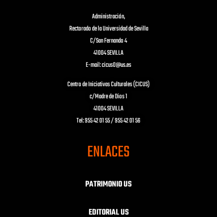
Administración,
Rectorado de la Universidad de Sevilla
C/San Fernando 4
41004 SEVILLA
E-mail: cicus0@us.es
Centro de Iniciativas Culturales (CICUS)
c/Madre de Dios 1
41004 SEVILLA
Tel: 955 42 01 55 / 955 42 01 56
ENLACES
PATRIMONIO US
EDITORIAL US