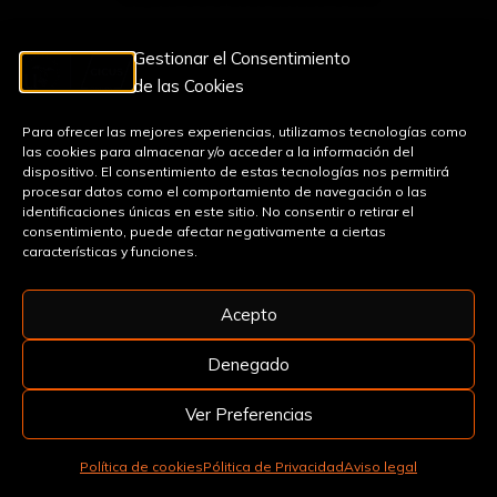
TEXTOS LEGALES
Gestionar el Consentimiento
de las Cookies
Para ofrecer las mejores experiencias, utilizamos tecnologías como
AVISO LEGAL
las cookies para almacenar y/o acceder a la información del
dispositivo. El consentimiento de estas tecnologías nos permitirá
procesar datos como el comportamiento de navegación o las
PROTECCIÓN DE DATOS
identificaciones únicas en este sitio. No consentir o retirar el
consentimiento, puede afectar negativamente a ciertas
características y funciones.
POLÍTICA DE COOKIES
Acepto
Denegado
Ver Preferencias
Copyright © 2026 CICUS · Centro de Iniciativas Culturales de
Política de cookies
Pólitica de Privacidad
Aviso legal