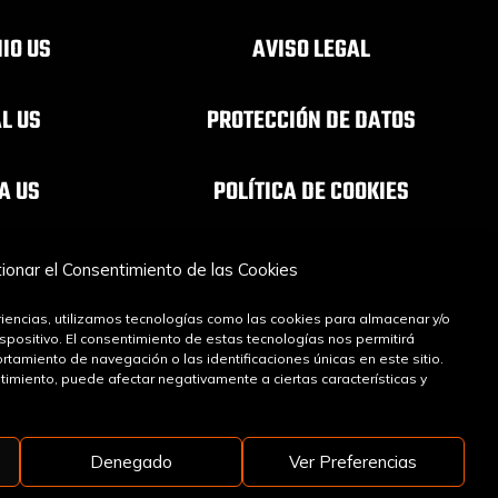
IO US
AVISO LEGAL
AL US
PROTECCIÓN DE DATOS
A US
POLÍTICA DE COOKIES
INFÓNCA
ionar el Consentimiento de las Cookies
A OSC
iencias, utilizamos tecnologías como las cookies para almacenar y/o
ispositivo. El consentimiento de estas tecnologías nos permitirá
amiento de navegación o las identificaciones únicas en este sitio.
ntimiento, puede afectar negativamente a ciertas características y
Denegado
Ver Preferencias