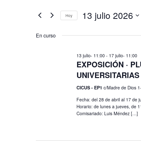
búsqueda
palabra
13 julio 2026
y
clave.
Hoy
Busca
vistas
Selecciona
Eventos
de
la
En curso
para
fecha.
Eventos
la
palabra
13 julio- 11:00
-
17 julio- 11:00
EXPOSICIÓN · P
clave.
UNIVERSITARIAS
CICUS - EP1
c/Madre de Dios 1-
Fecha: del 28 de abril al 17 de j
Horario: de lunes a jueves, de 1
Comisariado: Luis Méndez […]