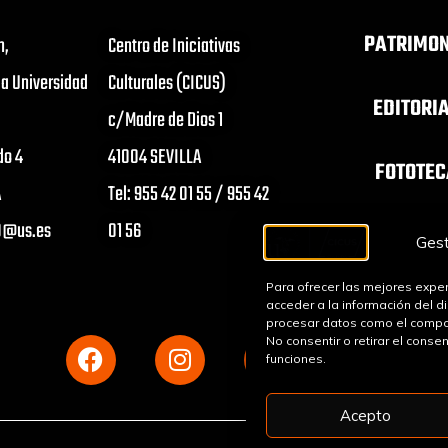
PATRIMON
n,
Centro de Iniciativas
la Universidad
Culturales (CICUS)
EDITORI
c/Madre de Dios 1
do 4
41004 SEVILLA
FOTOTEC
A
Tel: 955 42 01 55 / 955 42
s0@us.es
01 56
ORQUESTA S
Gest
CONJUNT
Para ofrecer las mejores exper
acceder a la información del d
procesar datos como el comport
No consentir o retirar el conse
funciones.
Acepto