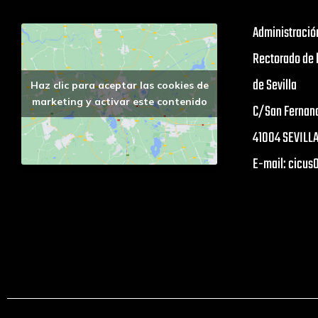
Administració
Rectorado de 
de Sevilla
Haz clic para aceptar las cookies de
marketing y activar este contenido
C/San Fernan
41004 SEVILL
E-mail: cicu