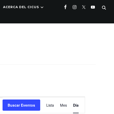
ACERCA DEL CICUS
Navegación
Buscar Eventos
Lista
Mes
Día
de
vistas