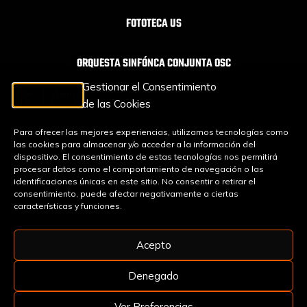
FOTOTECA US
ORQUESTA SINFÓNCA CONJUNTA OSC
Gestionar el Consentimiento
TEXTOS LEGALES
de las Cookies
Para ofrecer las mejores experiencias, utilizamos tecnologías como
las cookies para almacenar y/o acceder a la información del
AVISO LEGAL
dispositivo. El consentimiento de estas tecnologías nos permitirá
procesar datos como el comportamiento de navegación o las
identificaciones únicas en este sitio. No consentir o retirar el
PROTECCIÓN DE DATOS
consentimiento, puede afectar negativamente a ciertas
características y funciones.
POLÍTICA DE COOKIES
Acepto
Denegado
Ver Preferencias