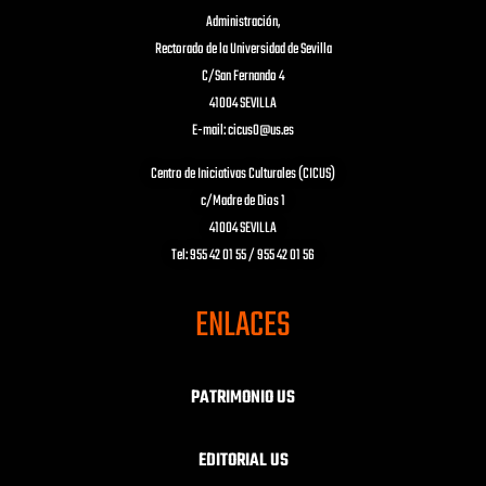
Administración,
Rectorado de la Universidad de Sevilla
C/San Fernando 4
41004 SEVILLA
E-mail: cicus0@us.es
Centro de Iniciativas Culturales (CICUS)
c/Madre de Dios 1
41004 SEVILLA
Tel: 955 42 01 55 / 955 42 01 56
ENLACES
PATRIMONIO US
EDITORIAL US