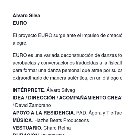
Álvaro Silva
EURO
El proyecto EURO surge ante el impulso de creación de u
alegre.
EURO es una variada deconstrucción de danzas folclórica
acrobacias y conversaciones traducidas a la fisicalidad; r
para formar una danza personal que atrae por su capacid
extraordinario de manera auténtica, en un diálogo elocuen
INTÉRPRETE
. Álvaro Silvag
IDEA / DIRECCIÓN / ACOMPAÑAMIENTO CREATIVO
.
/ David Zambrano
APOYO A LA RESIDENCIA
. PAD, Ágora y Tic-Tac Art C
MÚSICA
. Hazhe Beats Productions
VESTUARIO
. Charo Reina