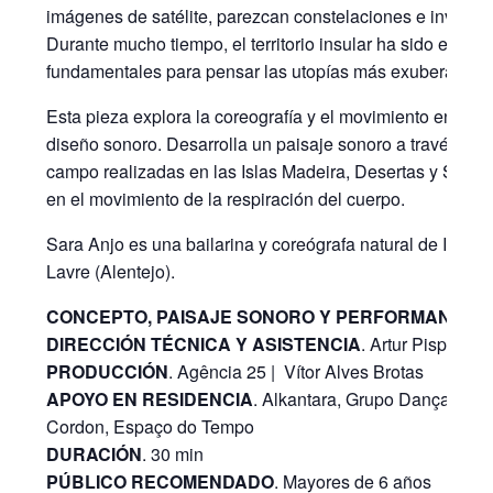
imágenes de satélite, parezcan constelaciones e inviten a
Durante mucho tiempo, el territorio insular ha sido escena
fundamentales para pensar las utopías más exuberantes y
Esta pieza explora la coreografía y el movimiento en una 
diseño sonoro. Desarrolla un paisaje sonoro a través de
campo realizadas en las Islas Madeira, Desertas y Salvaj
​​en el movimiento de la respiración del cuerpo.
Sara Anjo es una bailarina y coreógrafa natural de Isla d
Lavre (Alentejo).
CONCEPTO, PAISAJE SONORO Y PERFORMANCE
. 
DIRECCIÓN TÉCNICA Y ASISTENCIA
. Artur Pispalhas
PRODUCCIÓN
. Agência 25 | Vítor Alves Brotas
APOYO EN RESIDENCIA
. Alkantara, Grupo Dançandoco
Cordon, Espaço do Tempo
DURACIÓN
. 30 min
PÚBLICO RECOMENDADO
.
Mayores de 6 años