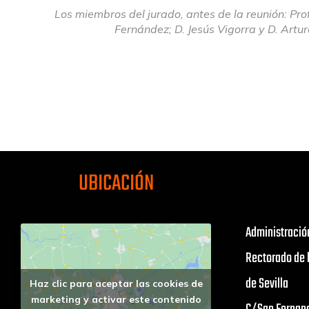
Los miembros del jurado, antes de la reunión: Pro
Fernández; D. Jesús Vigorra y D. Artu
UBICACIÓN
Administració
Rectorado de 
de Sevilla
Haz clic para aceptar las cookies de
marketing y activar este contenido