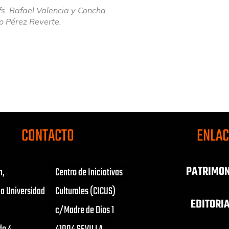
fs. Rafael Valencia y Concha
ro Pérez Reverte.
CONTACTO
ENLA
PATRIMON
n,
Centro de Iniciativas
la Universidad
Culturales (CICUS)
EDITORI
c/Madre de Dios 1